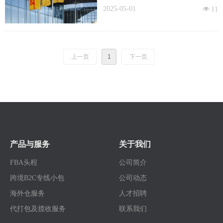
财报汇总
27.04亿欧元(约258亿美元)，同比增长
2025-05-01
넶
11
6.4%；EBIT利润18.51亿欧元，同比
增长12.9%；持续经营净利润10.97亿
欧元，同比增长12.1%。全年总营收8
上一页
1
下一页
41.86亿欧元(约958亿美元)，上年调整
后的营收为817.58亿欧元，同比增长
3%。
产品与服务
关于我们
FBA头程
公司简介
跨境B2C专线小包
公司动态
海外仓服务
人才招聘
代打包及揽收服务
联系我们