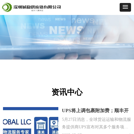
资讯中心
UPS将上调包裹附加费；顺丰开
通首条第五航权货运航线；一国
5月27日消息，全球货运运输和物流服
际物流服务平台递交IPO！
务提供商UPS宣布对其多个服务项目