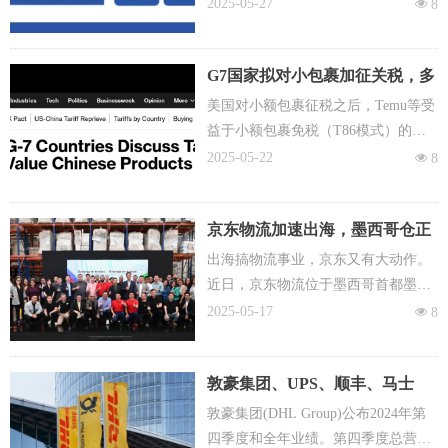
进行价格上调。其中一项涨价将适用
2025-05-27
넶
8
于美国本土的UPS Ground Domestic、
UPS Ground Saver燃油附加费以及UP
G7国家拟对小包裹加征关税，多
S美国国内航空燃油附加费，于5月26
国已出手
日生效。
美国对小额包裹征税之后，Temu等受
益于小额包裹免税（T86模式）的玩
家，很大程度上放弃了全托管业务，
2025-05-22
넶
8
使奔向美国的包裹洪流势头锐减，而
掉头转向了欧盟等市场。
京东物流加速出海，墨西哥仓正
美国将洪水外引，引起了欧盟、日
式投运
本、加拿大等市场的高度警觉，欧盟
出海搞物流事业，京东又有大动作。
开始出台小额包裹收费政策，并准备
近日，京东物流位于墨西哥首都墨西
取消免税政策，日本也开始行动起
哥城的一座海外仓正式启动运营，这
2025-05-17
넶
8
来，乃至整个G7集团（由美国、英
是京东物流在墨西哥的首个自营海外
国、法国、德国、意大利、日本、加
仓，全仓占地面积超过4万平方米。
拿大七个发达国家组成），开始考虑
敦豪集团、UPS、顺丰、马士
对小包裹征税。
基、中远海控、滴滴等34家快递
敦豪集团(DHL Group)公布2024年第
物流企业2024年第四季度和全年
四季度和全年业绩。第四季度总营收2